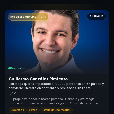
BILINGÜE
Recomendado CHM · TOP 1
Disponible
Guillermo González Pimiento
Estratega que ha impactado a 100000 personas en 67 paises y
convierte LinkedIn en confianza y resultados B2B para
empresas.
CO
Su propuesta conecta marca personal, LinkedIn y estrategia
comercial con una salida clara a negocio. Convierte presencia
digital y confia...
Liderazgo
Ventas
Estrategia Empresarial