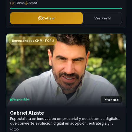
15
años
3
conf.
Cotizar
Ver Perfil
Recomendado CHM · TOP 2
Disponible
Ver Reel
Gabriel Alzate
Especialista en innovacion empresarial y ecosistemas digitales
que convierte evolución digital en adopción, estrategia y
ventaja competitiva para empresas.
CO