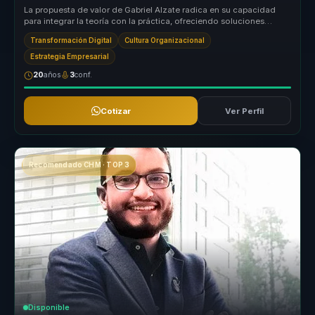
La propuesta de valor de Gabriel Alzate radica en su capacidad
para integrar la teoría con la práctica, ofreciendo soluciones
digitales q...
Transformación Digital
Cultura Organizacional
Estrategia Empresarial
20
años
3
conf.
Cotizar
Ver Perfil
Recomendado CHM · TOP 3
Disponible