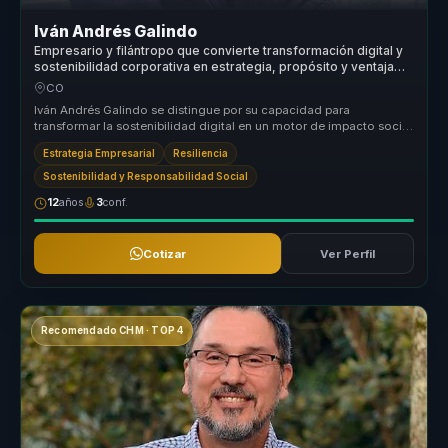
Iván Andrés Galindo
Empresario y filántropo que convierte transformación digital y
sostenibilidad corporativa en estrategia, propósito y ventaja
competitiva para empresas.
CO
Iván Andrés Galindo se distingue por su capacidad para
transformar la sostenibilidad digital en un motor de impacto social
real. Su enfoq...
Estrategia Empresarial
Resiliencia
Sostenibilidad y Responsabilidad Social
12
años
3
conf.
Cotizar
Ver Perfil
Recomendado CHM · TOP 4