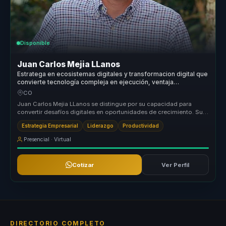
Disponible
Juan Carlos Mejia LLanos
Estratega en ecosistemas digitales y transformacion digital que
convierte tecnología compleja en ejecución, ventaja
competitiva y decisiones para empresas.
CO
Juan Carlos Mejia LLanos se distingue por su capacidad para
convertir desafíos digitales en oportunidades de crecimiento. Su
enfoque únic...
Estrategia Empresarial
Liderazgo
Productividad
Presencial · Virtual
Cotizar
Ver Perfil
DIRECTORIO COMPLETO