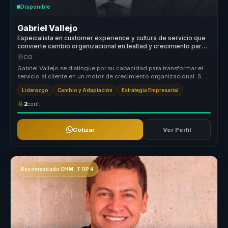
Disponible
Gabriel Vallejo
Especialista en customer experience y cultura de servicio que
convierte cambio organizacional en lealtad y crecimiento para
lideres y empresas.
CO
Gabriel Vallejo se distingue por su capacidad para transformar el
servicio al cliente en un motor de crecimiento organizacional. Su
enfoq...
Liderazgo
Cambio y Adaptación
Estrategia Empresarial
2
conf.
Cotizar
Ver Perfil
Recomendado CHM · TOP 4