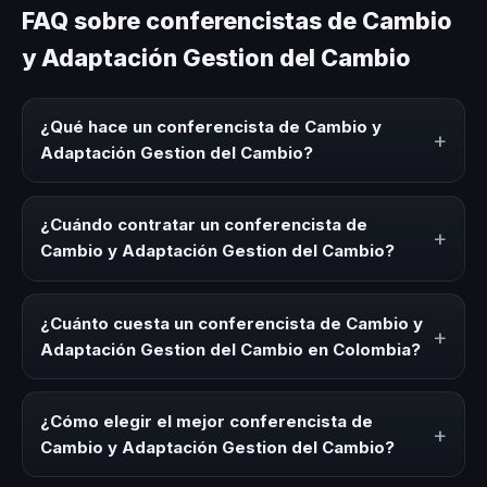
FAQ sobre conferencistas de Cambio
y Adaptación Gestion del Cambio
¿Qué hace un conferencista de Cambio y
+
Adaptación Gestion del Cambio?
Un conferencista de Cambio y Adaptación Gestion del
Cambio es un experto que comparte conocimiento,
¿Cuándo contratar un conferencista de
+
estrategias y experiencias sobre este tema en eventos
Cambio y Adaptación Gestion del Cambio?
corporativos, convenciones y seminarios. Su objetivo es
generar reflexión, inspiración y herramientas aplicables
Es ideal contratar un conferencista de Cambio y
para la audiencia.
Adaptación Gestion del Cambio para kick-offs,
¿Cuánto cuesta un conferencista de Cambio y
+
convenciones anuales, programas de desarrollo, eventos
Adaptación Gestion del Cambio en Colombia?
de integración o cuando tu organización necesita
impulsar un cambio cultural relacionado con esta
Los honorarios varían según la trayectoria del speaker, la
temática.
modalidad (presencial o virtual) y la duración del evento.
¿Cómo elegir el mejor conferencista de
+
En CHM Colombia ofrecemos asesoría estratégica sin
Cambio y Adaptación Gestion del Cambio?
costo y una propuesta en menos de 24 horas adaptada a
tu presupuesto.
Evalúa su experiencia real en el tema, su estilo de