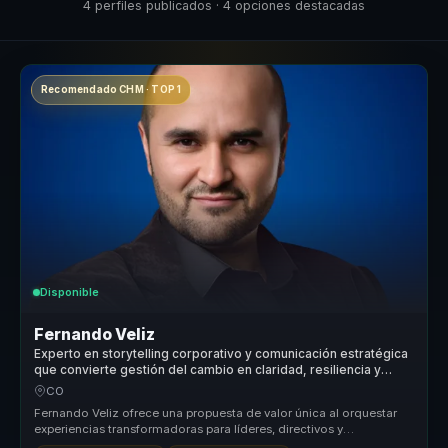
4 perfiles publicados · 4 opciones destacadas
Recomendado CHM · TOP 1
Disponible
Fernando Veliz
Experto en storytelling corporativo y comunicación estratégica
que convierte gestión del cambio en claridad, resiliencia y
cultura para líderes y equipos.
CO
Fernando Veliz ofrece una propuesta de valor única al orquestar
experiencias transformadoras para líderes, directivos y
responsables de e...