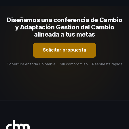
comunicación, casos de éxito con audiencias similares y
su capacidad de adaptar el contenido a tu contexto
Diseñemos una conferencia de Cambio
organizacional. En CHM Colombia te ayudamos con una
selección estratégica basada en estos criterios.
y Adaptación Gestion del Cambio
alineada a tus metas
Solicitar propuesta
Cobertura en toda Colombia
·
Sin compromiso
·
Respuesta rápida