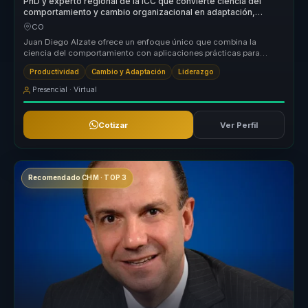
PhD y experto regional de la ICC que convierte ciencia del
comportamiento y cambio organizacional en adaptación,
productividad y resiliencia para equipos.
CO
Juan Diego Alzate ofrece un enfoque único que combina la
ciencia del comportamiento con aplicaciones prácticas para
organizaciones, permi...
Productividad
Cambio y Adaptación
Liderazgo
Presencial · Virtual
Cotizar
Ver Perfil
Recomendado CHM · TOP 3