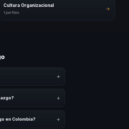
Cultura Organizacional
→
1 perfiles
go
+
conocimiento, estrategias y
erar reflexión, inspiración y
+
razgo?
offs, convenciones anuales,
io cultural relacionado con esta
+
go en Colombia?