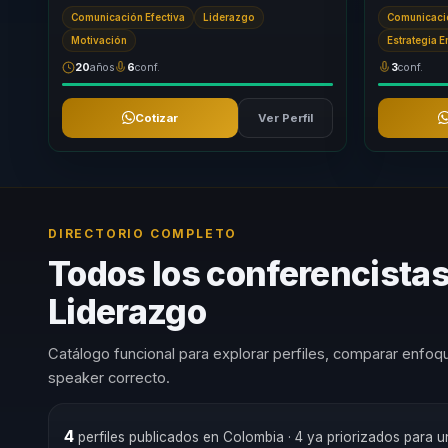
motivación corporativa en una experiencia de
experiencia 
Comunicación Efectiva
Liderazgo
Comunicació
ap...
...
Motivación
Estrategia 
20
años
6
conf.
3
conf.
Cotizar
Ver Perfil
DIRECTORIO COMPLETO
Todos los conferencista
Liderazgo
Catálogo funcional para explorar perfiles, comparar enfoqu
speaker correcto.
4
perfiles publicados en Colombia
· 4 ya priorizados para 