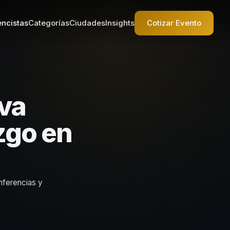
ncistas
Categorías
Ciudades
Insights
Cotizar Evento
va
zgo en
nferencias y