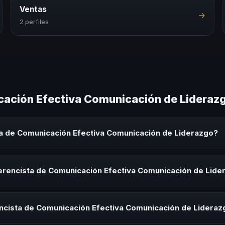
Ventas
→
2 perfiles
cación Efectiva Comunicación de Lideraz
a de Comunicación Efectiva Comunicación de Liderazgo?
ón Efectiva Comunicación de Liderazgo es un experto que comparte 
 eventos corporativos, convenciones y seminarios. Su objetivo es gen
erencista de Comunicación Efectiva Comunicación de Lide
audiencia.
ista de Comunicación Efectiva Comunicación de Liderazgo para kick-
s de integración o cuando tu organización necesita impulsar un camb
ncista de Comunicación Efectiva Comunicación de Lideraz