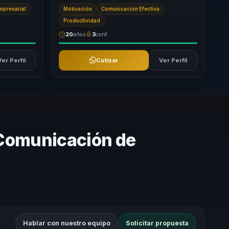
trayectoria
la audiencia no solo se motive, sino que salga
Empresarial
Motivación
Comunicación Efectiva
c...
Productividad
20
años
3
conf.
Ver Perfil
Cotizar
Ver Perfil
 Comunicación de
Hablar con nuestro equipo
Solicitar propuesta