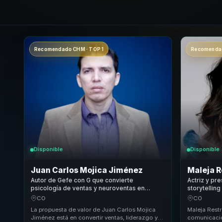
Recomendado CHM · TOP 1
Recomendad
Disponible
Disponible
Juan Carlos Mojica Jiménez
Maleja 
Autor de Gefe con G que convierte
Actriz y pr
psicología de ventas y neuroventas en
storytellin
liderazgo comercial, motivación y resultados
verbal en r
CO
CO
para equipos.
para equipo
La propuesta de valor de Juan Carlos Mojica
Maleja Rest
Jiménez está en convertir ventas, liderazgo y
comunicació