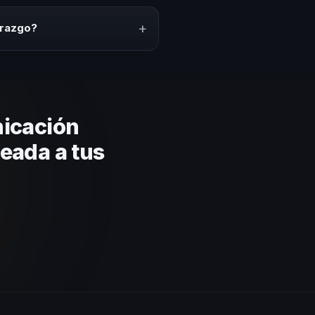
ción del evento. En CHM Colombia
puesto.
+
erazgo?
lares y su capacidad de adaptar
ca basada en estos criterios.
icación
eada a tus