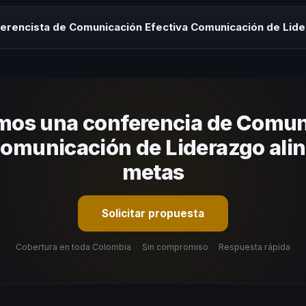
rayectoria del speaker, la modalidad (presencial o virtual) y la dura
 sin costo y una propuesta en menos de 24 horas adaptada a tu presu
ferencista de Comunicación Efectiva Comunicación de Lid
 tema, su estilo de comunicación, casos de éxito con audiencias simi
nizacional. En CHM Colombia te ayudamos con una selección estratégi
mos una conferencia de Comun
Comunicación de Liderazgo alin
metas
Solicitar propuesta
Cobertura en toda Colombia
·
Sin compromiso
·
Respuesta rápida