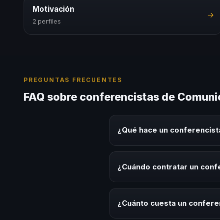
Motivación
→
2 perfiles
PREGUNTAS FRECUENTES
FAQ sobre conferencistas de Comuni
¿Qué hace un conferencist
Un conferencista de Comunicaci
experiencias sobre este tema en
¿Cuándo contratar un conf
herramientas aplicables para la 
Es ideal contratar un conferenc
programas de desarrollo, evento
¿Cuánto cuesta un confere
temática.