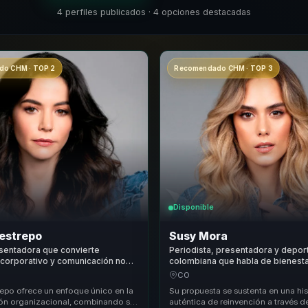
4 perfiles publicados · 4 opciones destacadas
o CHM · TOP 2
Recomendado CHM · TOP 3
Disponible
Restrepo
Susy Mora
esentadora que convierte
Periodista, presentadora y deport
g corporativo y comunicación no
colombiana que habla de bienestar
ecordación, confianza e influencia
y transformación a través del dep
CO
s.
repo ofrece un enfoque único en la
Su propuesta se sustenta en una his
n organizacional, combinando su
auténtica de reinvención a través d