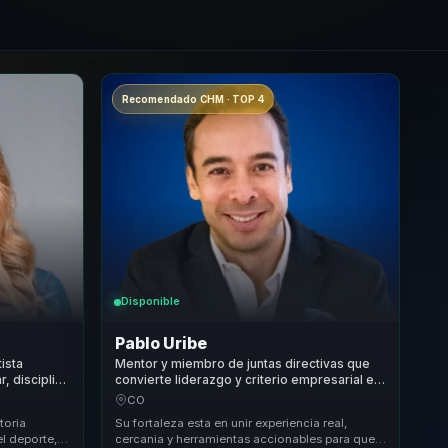
Recomendado CHM · TOP 4
Disponible
Pablo Uribe
ista
Mentor y miembro de juntas directivas que
, disciplina
convierte liderazgo y criterio empresarial en
orte.
claridad y crecimiento sostenible para
CO
equipos.
toria
Su fortaleza esta en unir experiencia real,
el deporte,
cercania y herramientas accionables para que