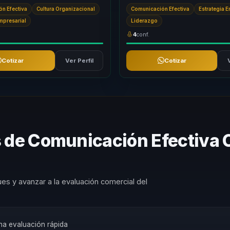
en medios con un rigor periodístico
narrada por una comunicadora con 
n Efectiva
Cultura Organizacional
Comunicación Efectiva
Estrategia 
públ...
Empresarial
Liderazgo
4
conf.
Cotizar
Ver Perfil
Cotizar
s de Comunicación Efectiva
es y avanzar a la evaluación comercial del
una evaluación rápida