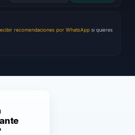
ecibir recomendaciones por WhatsApp
si quieres
a
vante
?