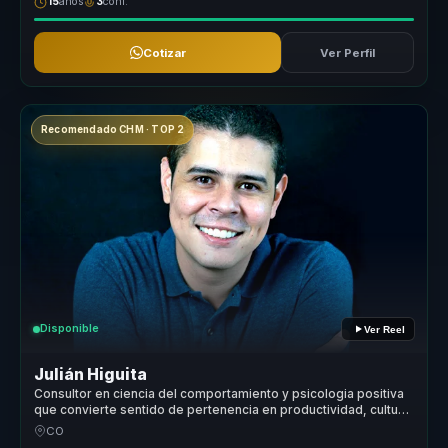
15
años
3
conf.
Cotizar
Ver Perfil
Recomendado CHM · TOP 2
Disponible
Ver Reel
Julián Higuita
Consultor en ciencia del comportamiento y psicologia positiva
que convierte sentido de pertenencia en productividad, cultura
y cohesión para equipos.
CO