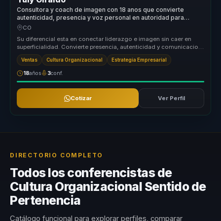
Consultora y coach de imagen con 18 anos que convierte
autenticidad, presencia y voz personal en autoridad para
lideres.
CO
Su diferencial esta en conectar liderazgo e imagen sin caer en
superficialidad. Convierte presencia, autenticidad y comunicacion
no verba...
Ventas
Cultura Organizacional
Estrategia Empresarial
18
años
3
conf.
Cotizar
Ver Perfil
DIRECTORIO COMPLETO
Todos los conferencistas de
Cultura Organizacional Sentido de
Pertenencia
Catálogo funcional para explorar perfiles, comparar