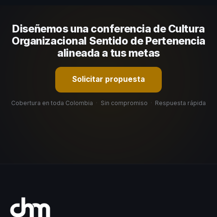
comunicación, casos de éxito con audiencias similares y
su capacidad de adaptar el contenido a tu contexto
Diseñemos una conferencia de Cultura
organizacional. En CHM Colombia te ayudamos con una
selección estratégica basada en estos criterios.
Organizacional Sentido de Pertenencia
alineada a tus metas
Solicitar propuesta
Cobertura en toda Colombia
·
Sin compromiso
·
Respuesta rápida