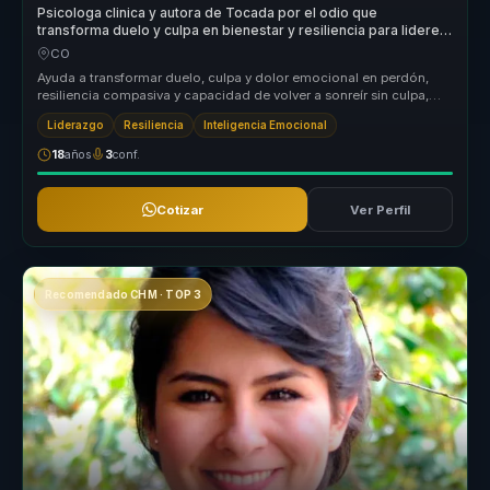
Psicologa clinica y autora de Tocada por el odio que
transforma duelo y culpa en bienestar y resiliencia para lideres
y equipos.
CO
Ayuda a transformar duelo, culpa y dolor emocional en perdón,
resiliencia compasiva y capacidad de volver a sonreír sin culpa,
con un enf...
Liderazgo
Resiliencia
Inteligencia Emocional
18
años
3
conf.
Cotizar
Ver Perfil
Recomendado CHM · TOP 3