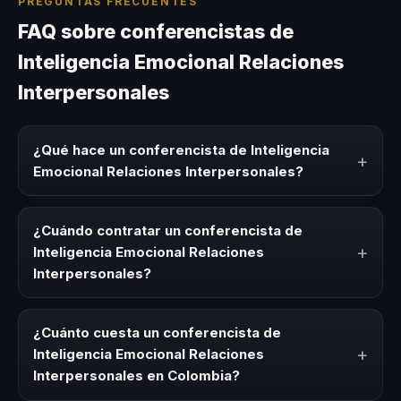
PREGUNTAS FRECUENTES
FAQ sobre conferencistas de
Inteligencia Emocional Relaciones
Interpersonales
¿Qué hace un conferencista de Inteligencia
+
Emocional Relaciones Interpersonales?
Un conferencista de Inteligencia Emocional Relaciones
Interpersonales es un experto que comparte
¿Cuándo contratar un conferencista de
conocimiento, estrategias y experiencias sobre este tema
+
Inteligencia Emocional Relaciones
en eventos corporativos, convenciones y seminarios. Su
Interpersonales?
objetivo es generar reflexión, inspiración y herramientas
aplicables para la audiencia.
Es ideal contratar un conferencista de Inteligencia
Emocional Relaciones Interpersonales para kick-offs,
¿Cuánto cuesta un conferencista de
convenciones anuales, programas de desarrollo, eventos
+
Inteligencia Emocional Relaciones
de integración o cuando tu organización necesita
Interpersonales en Colombia?
impulsar un cambio cultural relacionado con esta