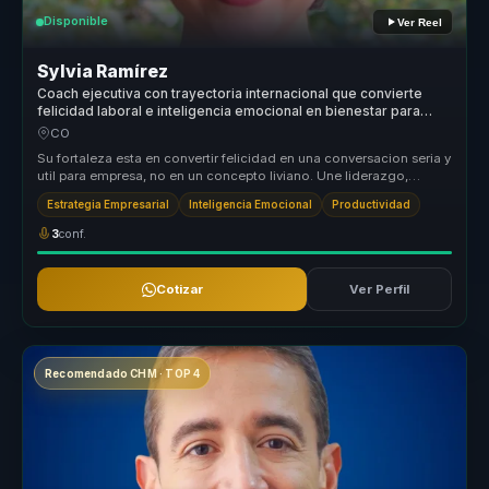
Disponible
Ver Reel
Sylvia Ramírez
Coach ejecutiva con trayectoria internacional que convierte
felicidad laboral e inteligencia emocional en bienestar para
lideres.
CO
Su fortaleza esta en convertir felicidad en una conversacion seria y
util para empresa, no en un concepto liviano. Une liderazgo,
bienest...
Estrategia Empresarial
Inteligencia Emocional
Productividad
3
conf.
Cotizar
Ver Perfil
Recomendado CHM · TOP 4