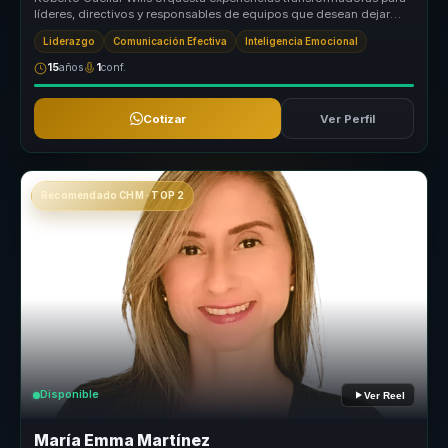
líderes, directivos y responsables de equipos que desean dejar
atrás las...
Liderazgo
Comunicación Efectiva
Inteligencia Emocional
15
años
1
conf.
Cotizar
Ver Perfil
Recomendado CHM · TOP 2
Disponible
Ver Reel
María Emma Martínez