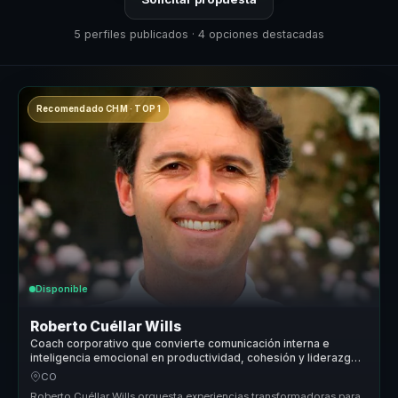
5 perfiles publicados · 4 opciones destacadas
Recomendado CHM · TOP 1
Disponible
Roberto Cuéllar Wills
Coach corporativo que convierte comunicación interna e
inteligencia emocional en productividad, cohesión y liderazgo
consciente para equipos.
CO
Roberto Cuéllar Wills orquesta experiencias transformadoras para