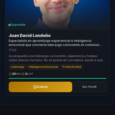
Disponible
Juan David Londoño
Especialista en aprendizaje experiencial e inteligencia
emocional que convierte liderazgo consciente en cohesion
para organizaciones y equipos.
CO
Su propuesta une liderazgo consciente, experiencia y trabajo
sobre relacion humana. No se queda en conceptos; ayuda a que
lideres y equip...
Liderazgo
Inteligencia Emocional
Productividad
22
años
2
conf.
Cotizar
Ver Perfil