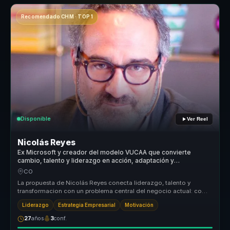
Recomendado CHM · TOP 1
Disponible
Ver Reel
Nicolás Reyes
Ex Microsoft y creador del modelo VUCAA que convierte
cambio, talento y liderazgo en acción, adaptación y
productividad para equipos.
CO
La propuesta de Nicolás Reyes conecta liderazgo, talento y
transformacion con un problema central del negocio actual: como
responder con ...
Liderazgo
Estrategia Empresarial
Motivación
27
años
3
conf.