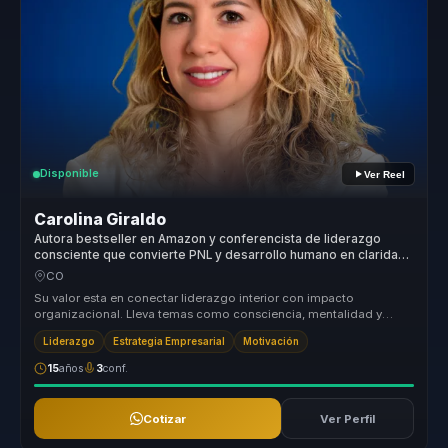
Disponible
Ver Reel
Carolina Giraldo
Autora bestseller en Amazon y conferencista de liderazgo
consciente que convierte PNL y desarrollo humano en claridad
para lideres y equipos.
CO
Su valor esta en conectar liderazgo interior con impacto
organizacional. Lleva temas como consciencia, mentalidad y
autoliderazgo a una c...
Liderazgo
Estrategia Empresarial
Motivación
15
años
3
conf.
Cotizar
Ver Perfil