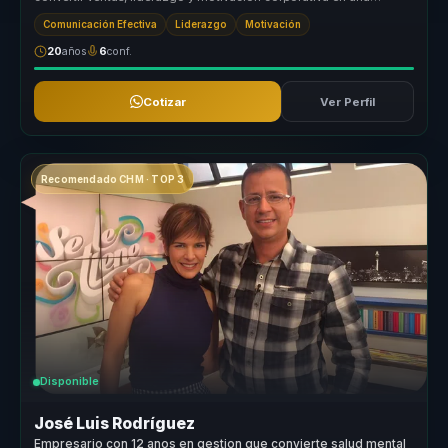
experiencia de ap...
Comunicación Efectiva
Liderazgo
Motivación
20
años
6
conf.
Cotizar
Ver Perfil
Recomendado CHM · TOP 3
Disponible
José Luis Rodríguez
Empresario con 12 anos en gestion que convierte salud mental