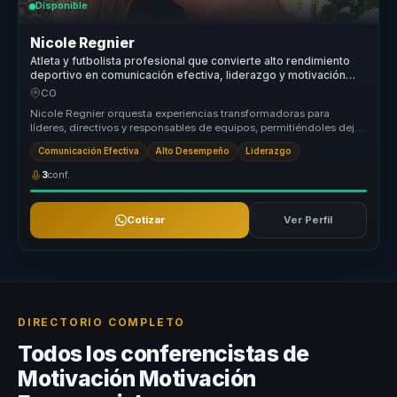
Disponible
Nicole Regnier
Atleta y futbolista profesional que convierte alto rendimiento
deportivo en comunicación efectiva, liderazgo y motivación
para líderes y equipos.
CO
Nicole Regnier orquesta experiencias transformadoras para
líderes, directivos y responsables de equipos, permitiéndoles dejar
atrás estru...
Comunicación Efectiva
Alto Desempeño
Liderazgo
3
conf.
Cotizar
Ver Perfil
DIRECTORIO COMPLETO
Todos los conferencistas de
Motivación Motivación