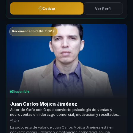
Cotizar
Ver Perfil
Recomendado CHM · TOP 2
Disponible
Juan Carlos Mojica Jiménez
Autor de Gefe con G que convierte psicología de ventas y
neuroventas en liderazgo comercial, motivación y resultados
para equipos.
CO
La propuesta de valor de Juan Carlos Mojica Jiménez está en
convertir ventas, liderazgo y motivación corporativa en una