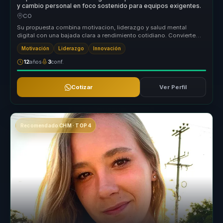
y cambio personal en foco sostenido para equipos exigentes.
CO
Su propuesta combina motivacion, liderazgo y salud mental
digital con una bajada clara a rendimiento cotidiano. Convierte
temas que mucha...
Motivación
Liderazgo
Innovación
12
años
3
conf.
Cotizar
Ver Perfil
Recomendado CHM · TOP 4