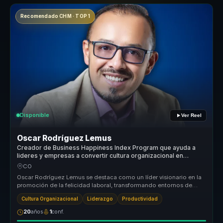
Recomendado CHM · TOP 1
Disponible
Ver Reel
Oscar Rodríguez Lemus
Creador de Business Happiness Index Program que ayuda a
lideres y empresas a convertir cultura organizacional en
productividad, cohesion y bienestar laboral.
CO
Oscar Rodríguez Lemus se destaca como un líder visionario en la
promoción de la felicidad laboral, transformando entornos de
trabajo en á...
Cultura Organizacional
Liderazgo
Productividad
20
años
1
conf.