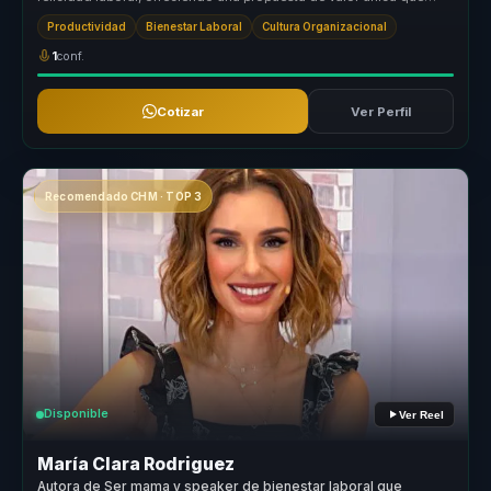
transforma culturas ...
Productividad
Bienestar Laboral
Cultura Organizacional
1
conf.
Cotizar
Ver Perfil
Recomendado CHM · TOP 3
Disponible
Ver Reel
María Clara Rodriguez
Autora de Ser mama y speaker de bienestar laboral que