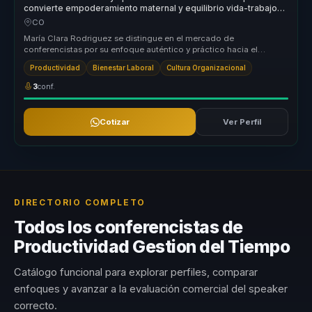
convierte empoderamiento maternal y equilibrio vida-trabajo
en resiliencia para equipos.
CO
María Clara Rodriguez se distingue en el mercado de
conferencistas por su enfoque auténtico y práctico hacia el
empoderamiento maternal. ...
Productividad
Bienestar Laboral
Cultura Organizacional
3
conf.
Cotizar
Ver Perfil
DIRECTORIO COMPLETO
Todos los conferencistas de
Productividad Gestion del Tiempo
Catálogo funcional para explorar perfiles, comparar
enfoques y avanzar a la evaluación comercial del speaker
correcto.