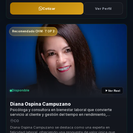
Cotizar
Ver Perfil
Recomendado CHM · TOP 2
Disponible
Ver Reel
Diana Ospina Campuzano
Psicóloga y consultora en bienestar laboral que convierte
servicio al cliente y gestión del tiempo en rendimiento,
equilibrio y cultura para equipos.
CO
Diana Ospina Campuzano se destaca como una experta en
felicidad laboral, ofreciendo una propuesta de valor única que