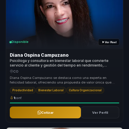
Disponible
Ver Reel
Diana Ospina Campuzano
Psicóloga y consultora en bienestar laboral que convierte
servicio al cliente y gestión del tiempo en rendimiento,
equilibrio y cultura para equipos.
CO
Diana Ospina Campuzano se destaca como una experta en
felicidad laboral, ofreciendo una propuesta de valor única que
transforma culturas ...
Productividad
Bienestar Laboral
Cultura Organizacional
1
conf.
Cotizar
Ver Perfil