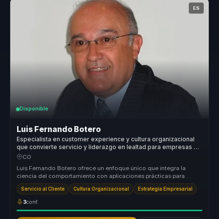
ES
Disponible
Luis Fernando Botero
Especialista en customer experience y cultura organizacional
que convierte servicio y liderazgo en lealtad para empresas y
equipos.
CO
Luis Fernando Botero ofrece un enfoque único que integra la
ciencia del comportamiento con aplicaciones prácticas para
transformar el ser...
Servicio al Cliente
Cultura Organizacional
Estrategia Empresarial
3
conf.