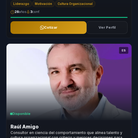
cli...
Liderazgo
Motivación
Cultura Organizacional
28
años
3
conf.
Cotizar
Ver Perfil
ES
Disponible
Raúl Amigo
Consultor en ciencia del comportamiento que alinea talento y
cultura organizacional con criterio y mejores decisiones para