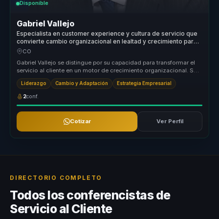
Disponible
Gabriel Vallejo
Especialista en customer experience y cultura de servicio que
convierte cambio organizacional en lealtad y crecimiento para
lideres y empresas.
CO
Gabriel Vallejo se distingue por su capacidad para transformar el
servicio al cliente en un motor de crecimiento organizacional. Su
enfoq...
Liderazgo
Cambio y Adaptación
Estrategia Empresarial
2
conf.
Cotizar
Ver Perfil
DIRECTORIO COMPLETO
Todos los conferencistas de
Servicio al Cliente