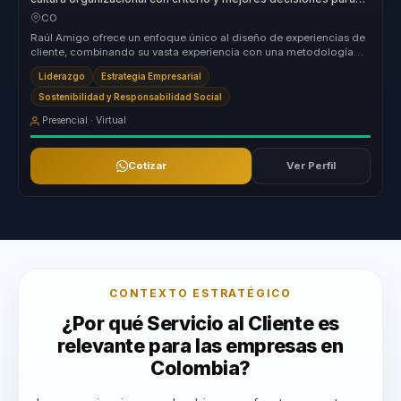
equipos.
CO
Raúl Amigo ofrece un enfoque único al diseño de experiencias de
cliente, combinando su vasta experiencia con una metodología
disruptiva q...
Liderazgo
Estrategia Empresarial
Sostenibilidad y Responsabilidad Social
Presencial · Virtual
Cotizar
Ver Perfil
CONTEXTO ESTRATÉGICO
¿Por qué Servicio al Cliente es
relevante para las empresas en
Colombia?