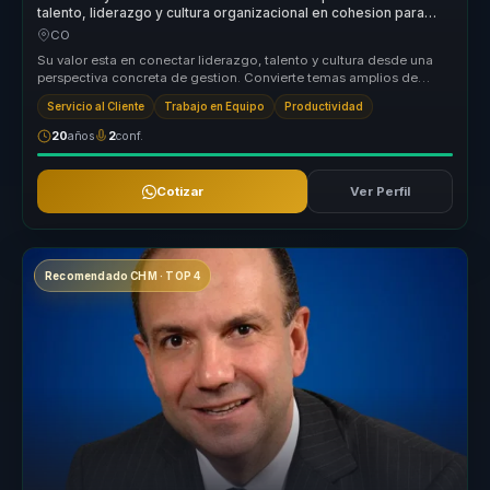
talento, liderazgo y cultura organizacional en cohesion para
equipos.
CO
Su valor esta en conectar liderazgo, talento y cultura desde una
perspectiva concreta de gestion. Convierte temas amplios de
alineacion y...
Servicio al Cliente
Trabajo en Equipo
Productividad
20
años
2
conf.
Cotizar
Ver Perfil
Recomendado CHM · TOP 4