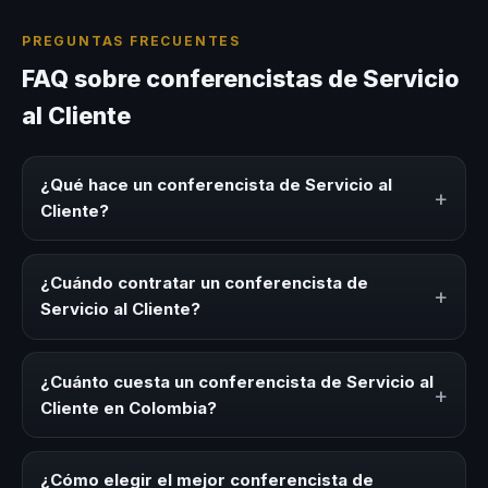
PREGUNTAS FRECUENTES
FAQ sobre conferencistas de Servicio
al Cliente
¿Qué hace un conferencista de Servicio al
+
Cliente?
Un conferencista de Servicio al Cliente es un experto que
comparte conocimiento, estrategias y experiencias sobre
¿Cuándo contratar un conferencista de
+
este tema en eventos corporativos, convenciones y
Servicio al Cliente?
seminarios. Su objetivo es generar reflexión, inspiración y
herramientas aplicables para la audiencia.
Es ideal contratar un conferencista de Servicio al Cliente
para kick-offs, convenciones anuales, programas de
¿Cuánto cuesta un conferencista de Servicio al
+
desarrollo, eventos de integración o cuando tu
Cliente en Colombia?
organización necesita impulsar un cambio cultural
relacionado con esta temática.
Los honorarios varían según la trayectoria del speaker, la
modalidad (presencial o virtual) y la duración del evento.
¿Cómo elegir el mejor conferencista de