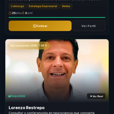
mirada de nego...
Liderazgo
Estrategia Empresarial
Ventas
25
años
3
conf.
Cotizar
Ver Perfil
Recomendado CHM · TOP 3
Disponible
Ver Reel
Lorenzo Restrepo
Consultor y conferencista en neurociencia que convierte