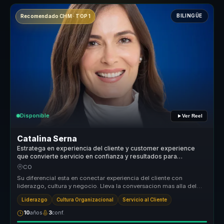
BILINGÜE
Recomendado CHM · TOP 1
Disponible
Ver Reel
Catalina Serna
Estratega en experiencia del cliente y customer experience
que convierte servicio en confianza y resultados para
empresas.
CO
Su diferencial esta en conectar experiencia del cliente con
liderazgo, cultura y negocio. Lleva la conversacion mas alla del
servicio tra...
Liderazgo
Cultura Organizacional
Servicio al Cliente
10
años
3
conf.