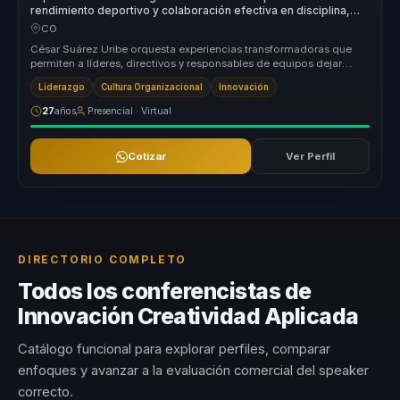
rendimiento deportivo y colaboración efectiva en disciplina,
cohesión y acción para equipos.
CO
César Suárez Uribe orquesta experiencias transformadoras que
permiten a líderes, directivos y responsables de equipos dejar
atrás la desa...
Liderazgo
Cultura Organizacional
Innovación
27
años
Presencial · Virtual
Cotizar
Ver Perfil
DIRECTORIO COMPLETO
Todos los conferencistas de
Innovación Creatividad Aplicada
Catálogo funcional para explorar perfiles, comparar
enfoques y avanzar a la evaluación comercial del speaker
correcto.