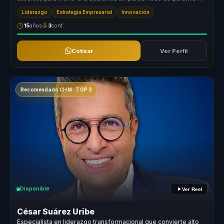
Conviert...
Liderazgo
Estrategia Empresarial
Innovación
15
años
3
conf.
Cotizar
Ver Perfil
Recomendado CHM · TOP 3
Disponible
Ver Reel
César Suárez Uribe
Especialista en liderazgo transformacional que convierte alto