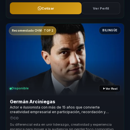
Cotizar
Ver Perfil
BILINGÜE
Recomendado CHM · TOP 2
Disponible
Ver Reel
Germán Arciniegas
Actor e ilusionista con más de 15 años que convierte
creatividad empresarial en participación, recordación y
colaboración para equipos.
CO
Su diferencial esta en unir liderazgo, creatividad y experiencia
escenica para mover a la audiencia sin perder foco corporativo.