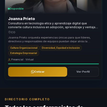
Disponible
Joanna Prieto
Consultora en tecnologia etica y aprendizaje digital que
convierte cultura inclusiva en adopción, aprendizaje y ventaja
competitiva para organizaciones.
CO
Joanna Prieto orquesta experiencias únicas para que líderes,
directivos y responsables de equipos puedan dejar atrás la
desalineación y c...
Cultura Organizacional
Diversidad, Equidad e Inclusión
Estrategia Empresarial
Presencial · Virtual
Cotizar
Ver Perfil
DIRECTORIO COMPLETO