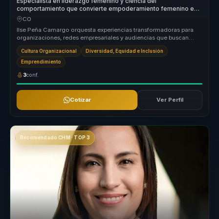
Especialista en liderazgo femenino y ciencia del
comportamiento que convierte empoderamiento femenino en
visibilidad, confianza y acción para mujeres líderes.
CO
Ilse Peña Camargo orquesta experiencias transformadoras para
organizaciones, redes empresariales y audiencias que buscan
fortalecer el li...
Cultura Organizacional
Diversidad, Equidad e Inclusión
Emprendimiento
3
conf.
Cotizar
Ver Perfil
Recomendado CHM · TOP 3