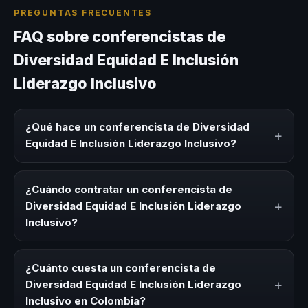
PREGUNTAS FRECUENTES
FAQ sobre conferencistas de
Diversidad Equidad E Inclusión
Liderazgo Inclusivo
¿Qué hace un conferencista de Diversidad
+
Equidad E Inclusión Liderazgo Inclusivo?
Un conferencista de Diversidad Equidad E Inclusión
Liderazgo Inclusivo es un experto que comparte
¿Cuándo contratar un conferencista de
conocimiento, estrategias y experiencias sobre este tema
+
Diversidad Equidad E Inclusión Liderazgo
en eventos corporativos, convenciones y seminarios. Su
Inclusivo?
objetivo es generar reflexión, inspiración y herramientas
aplicables para la audiencia.
Es ideal contratar un conferencista de Diversidad Equidad
E Inclusión Liderazgo Inclusivo para kick-offs,
¿Cuánto cuesta un conferencista de
convenciones anuales, programas de desarrollo, eventos
+
Diversidad Equidad E Inclusión Liderazgo
de integración o cuando tu organización necesita
Inclusivo en Colombia?
impulsar un cambio cultural relacionado con esta