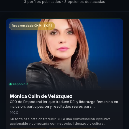
3 perfiles publicados · 3 opciones destacadas
Recomendado CHM · TOP 1
Disponible
Mónica Colin de Velázquez
CEO de EmpoderaHer que traduce DEI y liderazgo femenino en
inclusion, participacion y resultados reales para
organizaciones.
CO
Su fortaleza esta en traducir DEI a una conversacion ejecutiva,
accionable y conectada con negocio, liderazgo y cultura.
Combina sensibil...