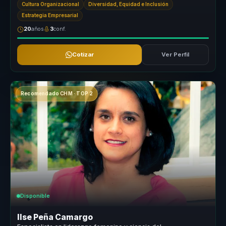
Cultura Organizacional
Diversidad, Equidad e Inclusión
Estrategia Empresarial
20
años
3
conf.
Cotizar
Ver Perfil
Recomendado CHM · TOP 2
Disponible
Ilse Peña Camargo