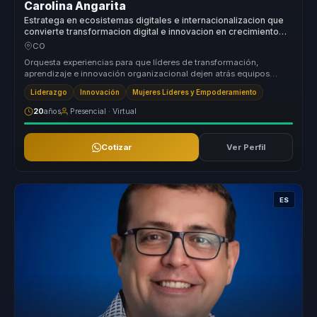
Carolina Angarita
Estratega en ecosistemas digitales e internacionalizacion que
convierte transformacion digital e innovacion en crecimiento
para lideres y organizaciones.
CO
Orquesta experiencias para que líderes de transformación,
aprendizaje e innovación organizacional dejen atrás equipos
desalineados y cons...
Liderazgo
Innovación
Mujeres Líderes y Empoderamiento
20
años
Presencial · Virtual
Cotizar
Ver Perfil
ES