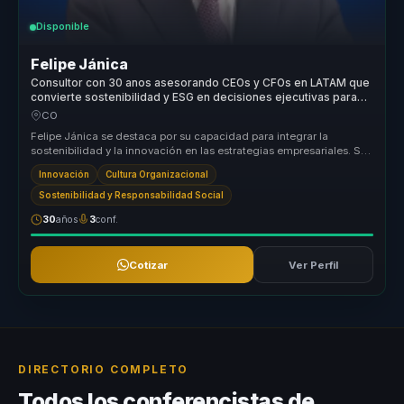
Disponible
Felipe Jánica
Consultor con 30 anos asesorando CEOs y CFOs en LATAM que
convierte sostenibilidad y ESG en decisiones ejecutivas para
lideres.
CO
Felipe Jánica se destaca por su capacidad para integrar la
sostenibilidad y la innovación en las estrategias empresariales. Su
enfoque ún...
Innovación
Cultura Organizacional
Sostenibilidad y Responsabilidad Social
30
años
3
conf.
Cotizar
Ver Perfil
DIRECTORIO COMPLETO
Todos los conferencistas de