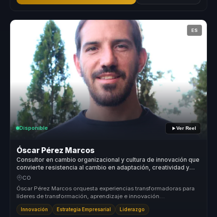
ES
Disponible
Ver Reel
Óscar Pérez Marcos
Consultor en cambio organizacional y cultura de innovación que
convierte resistencia al cambio en adaptación, creatividad y
ejecución para líderes y equipos.
CO
Óscar Pérez Marcos orquesta experiencias transformadoras para
líderes de transformación, aprendizaje e innovación
organizacional. Su prop...
Innovación
Estrategia Empresarial
Liderazgo