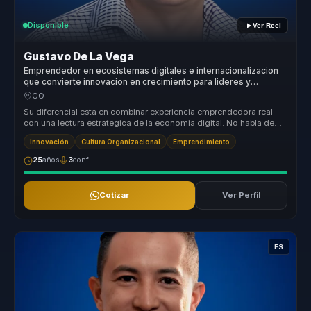
Disponible
Ver Reel
Gustavo De La Vega
Emprendedor en ecosistemas digitales e internacionalizacion
que convierte innovacion en crecimiento para lideres y
empresas.
CO
Su diferencial esta en combinar experiencia emprendedora real
con una lectura estrategica de la economia digital. No habla de
innovacion ...
Innovación
Cultura Organizacional
Emprendimiento
25
años
3
conf.
Cotizar
Ver Perfil
ES