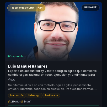
BILINGÜE
Recomendado CHM · TOP 1
Disponible
Luis Manuel Ramírez
Experto en accountability y metodologias agiles que convierte
cambio organizacional en foco, ejecucion y rendimiento para
equipos.
CO
Su diferencial esta en unir metodologias agiles, pensamiento
critico y liderazgo con foco en ejecucion. Traduce transformacion
e innovaci...
Innovación
Liderazgo
Resiliencia
20
años
3
conf.