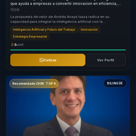
que ayuda a empresas a convertir innovacion en eficiencia,
crecimiento y ventaja competitiva.
CO
La propuesta de valor de Andrés Anaya Isaza radica en su
capacidad para integrar la inteligencia artificial con la
bioingeniería, creando...
Inteligencia Artificial y Futuro del Trabajo
Innovación
Estrategia Empresarial
5
conf.
Cotizar
Ver Perfil
BILINGÜE
Recomendado CHM · TOP 4