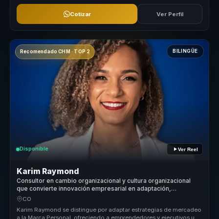
Cotizar
Ver Perfil
BILINGÜE
Recomendado CHM · TOP 2
Disponible
Ver Reel
Karim Raymond
Consultor en cambio organizacional y cultura organizacional
que convierte innovación empresarial en adaptación,
creatividad y ejecución para líderes y equipos.
CO
Karim Raymond se distingue por adaptar estrategias de mercadeo
a la Marca Personal, ofreciendo a emprendedores y ejecutivos un