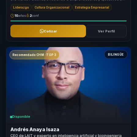
camino cla...
Liderazgo
Cultura Organizacional
Estrategia Empresarial
10
años
2
conf.
Cotizar
Ver Perfil
BILINGÜE
Recomendado CHM · TOP 3
Disponible
Andrés Anaya Isaza
CEO de LAIT y experto en inteligencia artificial y bioingenieria