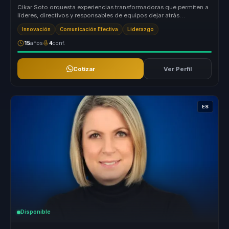
Cikar Soto orquesta experiencias transformadoras que permiten a
líderes, directivos y responsables de equipos dejar atrás
estructuras des...
Innovación
Comunicación Efectiva
Liderazgo
15
años
4
conf.
Cotizar
Ver Perfil
ES
Disponible