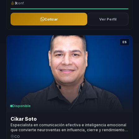
3
conf.
Cotizar
Ver Perfil
ES
Disponible
Cikar Soto
Especialista en comunicación efectiva e inteligencia emocional
que convierte neuroventas en influencia, cierre y rendimiento
para equipos comerciales.
CO