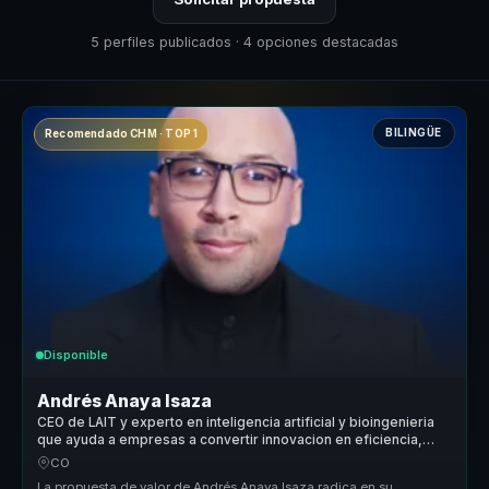
5 perfiles publicados · 4 opciones destacadas
BILINGÜE
Recomendado CHM · TOP 1
Disponible
Andrés Anaya Isaza
CEO de LAIT y experto en inteligencia artificial y bioingenieria
que ayuda a empresas a convertir innovacion en eficiencia,
crecimiento y ventaja competitiva.
CO
La propuesta de valor de Andrés Anaya Isaza radica en su