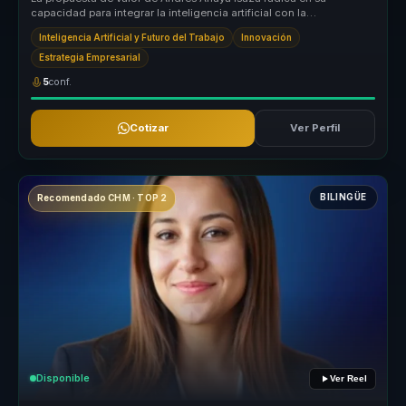
capacidad para integrar la inteligencia artificial con la
bioingeniería, creando...
Inteligencia Artificial y Futuro del Trabajo
Innovación
Estrategia Empresarial
5
conf.
Cotizar
Ver Perfil
BILINGÜE
Recomendado CHM · TOP 2
Disponible
Ver Reel