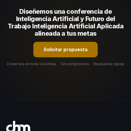
su capacidad de adaptar el contenido a tu contexto
Diseñemos una conferencia de
organizacional. En CHM Colombia te ayudamos con una
selección estratégica basada en estos criterios.
Inteligencia Artificial y Futuro del
Trabajo Inteligencia Artificial Aplicada
alineada a tus metas
Solicitar propuesta
Cobertura en toda Colombia
·
Sin compromiso
·
Respuesta rápida