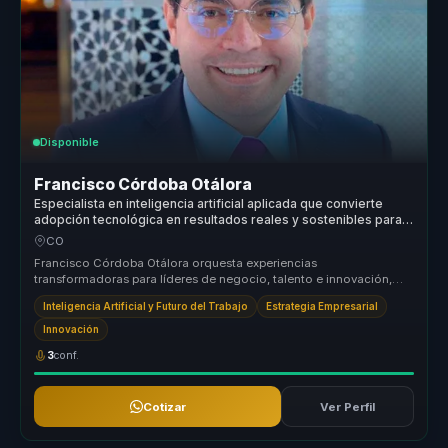
Disponible
Francisco Córdoba Otálora
Especialista en inteligencia artificial aplicada que convierte
adopción tecnológica en resultados reales y sostenibles para
líderes y empresas.
CO
Francisco Córdoba Otálora orquesta experiencias
transformadoras para líderes de negocio, talento e innovación,
ayudándolos a dejar atrás ...
Inteligencia Artificial y Futuro del Trabajo
Estrategia Empresarial
Innovación
3
conf.
Cotizar
Ver Perfil