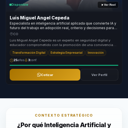
Disponible
Ver Reel
Luis Miguel Angel Cepeda
Especialista en inteligencia artificial aplicada que convierte IA y
futuro del trabajo en adopción real, criterio y decisiones para
líderes y empresas.
CO
Luis Miguel Angel Cepeda es un experto en seguridad digital y
educador comprometido con la promoción de una convivencia
segura en la red....
Transformación Digital
Estrategia Empresarial
Innovación
25
años
3
conf.
Cotizar
Ver Perfil
CONTEXTO ESTRATÉGICO
¿Por qué Inteligencia Artificial y