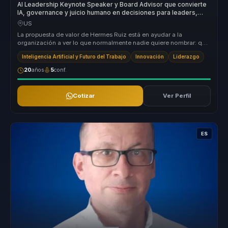
AI Leadership Keynote Speaker y Board Advisor que convierte
IA, governance y juicio humano en decisiones para leaders,
boards y organizations.
US
La propuesta de valor de Hermes Ruiz está en ayudar a la
organización a ver lo que normalmente nadie quiere nombrar: que
el problema no e...
Inteligencia Artificial y Futuro del Trabajo
Innovación
Liderazgo
20
años
5
conf.
Cotizar
Ver Perfil
ES