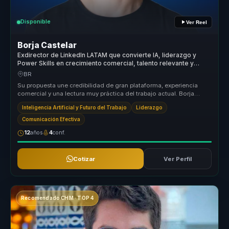
Disponible
Ver Reel
Borja Castelar
Exdirector de LinkedIn LATAM que convierte IA, liderazgo y
Power Skills en crecimiento comercial, talento relevante y
decisiones ejecutivas.
BR
Su propuesta une credibilidad de gran plataforma, experiencia
comercial y una lectura muy práctica del trabajo actual. Borja
ayuda a buye...
Inteligencia Artificial y Futuro del Trabajo
Liderazgo
Comunicación Efectiva
12
años
4
conf.
Cotizar
Ver Perfil
Recomendado CHM · TOP 4