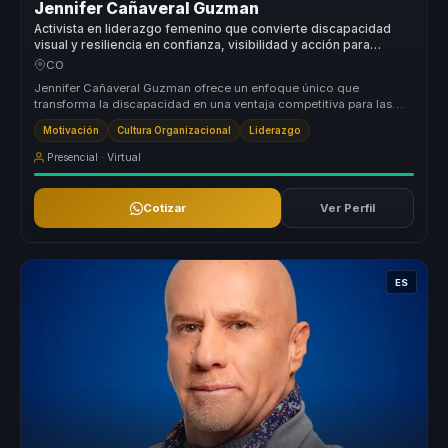
Jennifer Cañaveral Guzman
Activista en liderazgo femenino que convierte discapacidad
visual y resiliencia en confianza, visibilidad y acción para
mujeres líderes y organizaciones.
CO
Jennifer Cañaveral Guzman ofrece un enfoque único que
transforma la discapacidad en una ventaja competitiva para las
organizaciones. Su m...
Motivación
Cultura Organizacional
Liderazgo
Presencial · Virtual
Cotizar
Ver Perfil
ES