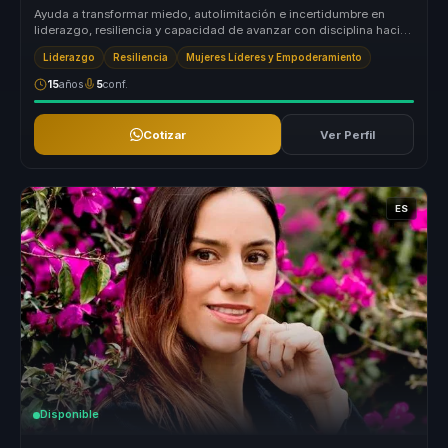
Ayuda a transformar miedo, autolimitación e incertidumbre en
liderazgo, resiliencia y capacidad de avanzar con disciplina hacia
metas exi...
Liderazgo
Resiliencia
Mujeres Líderes y Empoderamiento
15
años
5
conf.
Cotizar
Ver Perfil
ES
Disponible