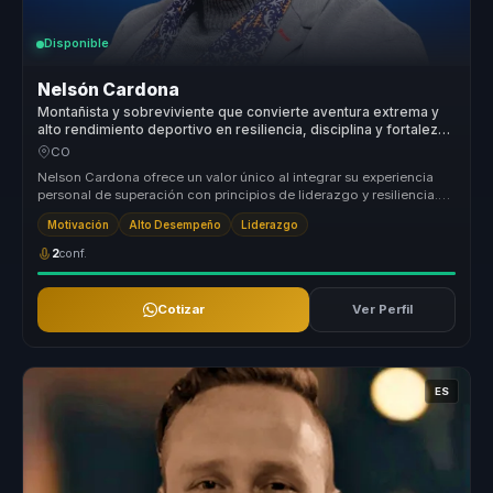
Disponible
Nelsón Cardona
Montañista y sobreviviente que convierte aventura extrema y
alto rendimiento deportivo en resiliencia, disciplina y fortaleza
para líderes y equipos.
CO
Nelson Cardona ofrece un valor único al integrar su experiencia
personal de superación con principios de liderazgo y resiliencia.
Su enfo...
Motivación
Alto Desempeño
Liderazgo
2
conf.
Cotizar
Ver Perfil
ES