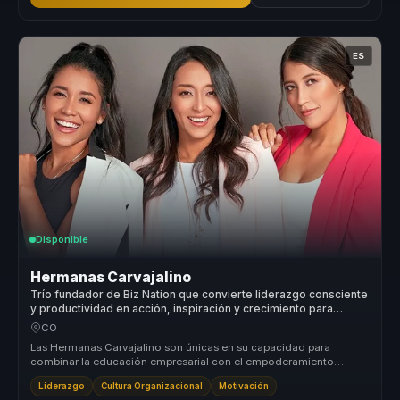
ES
Disponible
Hermanas Carvajalino
Trío fundador de Biz Nation que convierte liderazgo consciente
y productividad en acción, inspiración y crecimiento para
líderes y equipos.
CO
Las Hermanas Carvajalino son únicas en su capacidad para
combinar la educación empresarial con el empoderamiento
personal, ofreciendo un ...
Liderazgo
Cultura Organizacional
Motivación