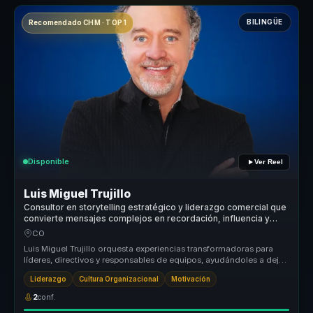
BILINGÜE
Recomendado CHM · TOP 1
Disponible
Ver Reel
Luis Miguel Trujillo
Consultor en storytelling estratégico y liderazgo comercial que
convierte mensajes complejos en recordación, influencia y
motivación para líderes y equipos.
CO
Luis Miguel Trujillo orquesta experiencias transformadoras para
líderes, directivos y responsables de equipos, ayudándoles a dejar
atrás ...
Liderazgo
Cultura Organizacional
Motivación
2
conf.