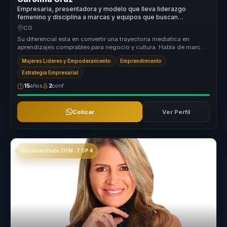
Empresaria, presentadora y modelo que lleva liderazgo
femenino y disciplina a marcas y equipos que buscan
crecimiento, visibilidad y resultados sostenibles.
CO
Su diferencial esta en convertir una trayectoria mediatica en
aprendizajes comprables para negocio y cultura. Habla de marca,
disciplina,...
Mujeres Líderes y Empoderamiento
Emprendimiento
Estrategia Empresarial
15
años
2
conf.
Cotizar
Ver Perfil
Recomendado CHM · TOP 4