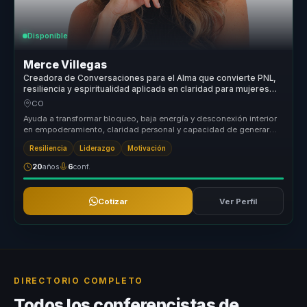
Disponible
Merce Villegas
Creadora de Conversaciones para el Alma que convierte PNL,
resiliencia y espiritualidad aplicada en claridad para mujeres
lideres.
CO
Ayuda a transformar bloqueo, baja energía y desconexión interior
en empoderamiento, claridad personal y capacidad de generar
cambios prof...
Resiliencia
Liderazgo
Motivación
20
años
6
conf.
Cotizar
Ver Perfil
DIRECTORIO COMPLETO
Todos los conferencistas de