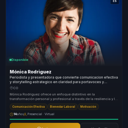
ES
Disponible
Mónica Rodriguez
Periodista y presentadora que convierte comunicacion efectiva
y storytelling estrategico en claridad para portavoces y
equipos comerciales.
CO
Mónica Rodriguez ofrece un enfoque distintivo en la
transformación personal y profesional a través de la resiliencia y la
comunicación au...
Comunicación Efectiva
Bienestar Laboral
Motivación
14
años
Presencial · Virtual