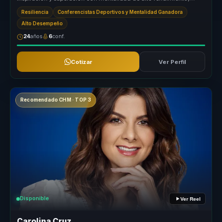
disciplin...
Resiliencia
Conferencistas Deportivos y Mentalidad Ganadora
Alto Desempeño
24
años
6
conf.
Cotizar
Ver Perfil
Recomendado CHM · TOP 3
Disponible
Ver Reel
Carolina Cruz