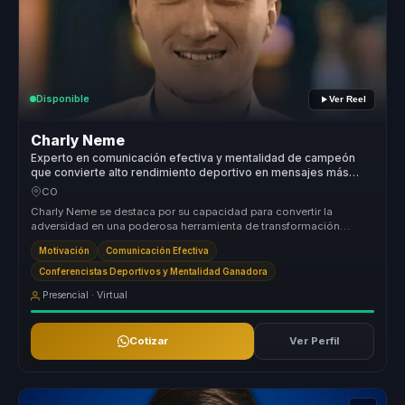
Disponible
Ver Reel
Charly Neme
Experto en comunicación efectiva y mentalidad de campeón
que convierte alto rendimiento deportivo en mensajes más
claros e influyentes para líderes y equipos.
CO
Charly Neme se destaca por su capacidad para convertir la
adversidad en una poderosa herramienta de transformación
organizacional. Su enf...
Motivación
Comunicación Efectiva
Conferencistas Deportivos y Mentalidad Ganadora
Presencial · Virtual
Cotizar
Ver Perfil