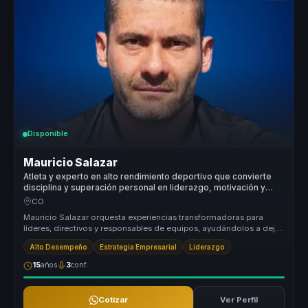
Disponible
Mauricio Salazar
Atleta y experto en alto rendimiento deportivo que convierte
disciplina y superación personal en liderazgo, motivación y
excelencia para equipos.
CO
Mauricio Salazar orquesta experiencias transformadoras para
líderes, directivos y responsables de equipos, ayudándolos a dejar
atrás equi...
Alto Desempeño
Estrategia Empresarial
Liderazgo
15
años
3
conf.
Cotizar
Ver Perfil