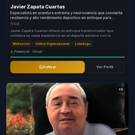
Javier Zapata Cuartas
Especialista en aventura extrema y neurociencia que convierte
resiliencia y alto rendimiento deportivo en enfoque para
directivos y equipos.
CO
Javier Zapata Cuartas ofrece un enfoque transformador que
combina su vasta experiencia en el deporte extremo con la
motivación organizaci...
Motivación
Cultura Organizacional
Liderazgo
Presencial · Virtual
Cotizar
Ver Perfil
ES