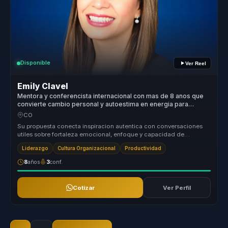
Disponible
Ver Reel
Emily Clavel
Mentora y conferencista internacional con mas de 8 anos que
convierte cambio personal y autoestima en energia para
equipos.
CO
Su propuesta conecta inspiracion autentica con conversaciones
utiles sobre fortaleza emocional, enfoque y capacidad de
levantarse. Lleva ...
Liderazgo
Cultura Organizacional
Productividad
8
años
3
conf.
Cotizar
Ver Perfil