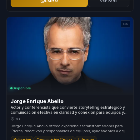
Cotizar
Ver Perfil
ES
Disponible
Jorge Enrique Abello
Actor y conferencista que convierte storytelling estrategico y
comunicacion efectiva en claridad y conexion para equipos y
audiencias.
CO
Jorge Enrique Abello ofrece experiencias transformadoras para
líderes, directivos y responsables de equipos, ayudándoles a dejar
atrás eq...
Motivación
Comunicación Efectiva
Liderazgo