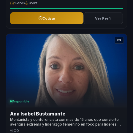
15
años
3
conf.
Cotizar
Ver Perfil
ES
Disponible
Ana Isabel Bustamante
Montanista y conferencista con mas de 15 anos que convierte
aventura extrema y liderazgo femenino en foco para lideres y
equipos.
CO