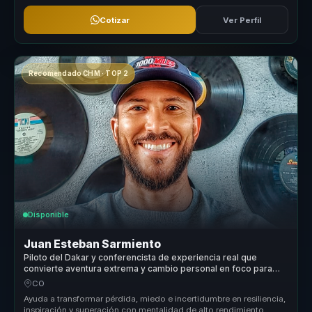
Cotizar
Ver Perfil
Recomendado CHM · TOP 2
Disponible
Juan Esteban Sarmiento
Piloto del Dakar y conferencista de experiencia real que
convierte aventura extrema y cambio personal en foco para
equipos.
CO
Ayuda a transformar pérdida, miedo e incertidumbre en resiliencia,
inspiración y superación con mentalidad de alto rendimiento,