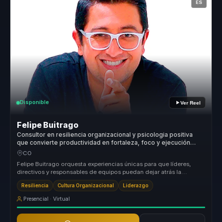
ES
Disponible
Ver Reel
Felipe Buitrago
Consultor en resiliencia organizacional y psicologia positiva
que convierte productividad en fortaleza, foco y ejecución
para líderes y equipos.
CO
Felipe Buitrago orquesta experiencias únicas para que líderes,
directivos y responsables de equipos puedan dejar atrás la
desalineación y...
Resiliencia
Cultura Organizacional
Liderazgo
Presencial · Virtual