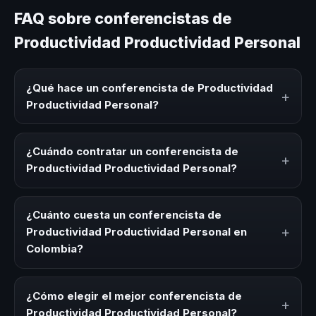
FAQ sobre conferencistas de
Productividad Productividad Personal
¿Qué hace un conferencista de Productividad
+
Productividad Personal?
Un conferencista de Productividad Productividad
Personal es un experto que comparte conocimiento,
¿Cuándo contratar un conferencista de
+
estrategias y experiencias sobre este tema en eventos
Productividad Productividad Personal?
corporativos, convenciones y seminarios. Su objetivo es
generar reflexión, inspiración y herramientas aplicables
Es ideal contratar un conferencista de Productividad
para la audiencia.
Productividad Personal para kick-offs, convenciones
¿Cuánto cuesta un conferencista de
anuales, programas de desarrollo, eventos de integración
+
Productividad Productividad Personal en
o cuando tu organización necesita impulsar un cambio
Colombia?
cultural relacionado con esta temática.
Los honorarios varían según la trayectoria del speaker, la
modalidad (presencial o virtual) y la duración del evento.
¿Cómo elegir el mejor conferencista de
+
En CHM Colombia ofrecemos asesoría estratégica sin
Productividad Productividad Personal?