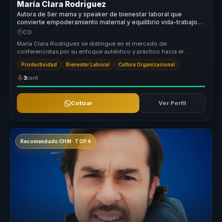
María Clara Rodriguez
Autora de Ser mama y speaker de bienestar laboral que
convierte empoderamiento maternal y equilibrio vida-trabajo
en resiliencia para equipos.
CO
María Clara Rodriguez se distingue en el mercado de
conferencistas por su enfoque auténtico y práctico hacia el
empoderamiento maternal. ...
Productividad
Bienestar Laboral
Cultura Organizacional
3
conf.
Cotizar
Ver Perfil
Recomendado CHM · TOP 4