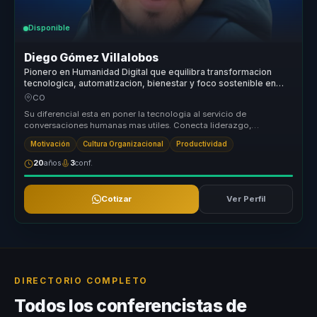
Disponible
Diego Gómez Villalobos
Pionero en Humanidad Digital que equilibra transformacion
tecnologica, automatizacion, bienestar y foco sostenible en
equipos.
CO
Su diferencial esta en poner la tecnologia al servicio de
conversaciones humanas mas utiles. Conecta liderazgo,
productividad saludable y...
Motivación
Cultura Organizacional
Productividad
20
años
3
conf.
Cotizar
Ver Perfil
DIRECTORIO COMPLETO
Todos los conferencistas de