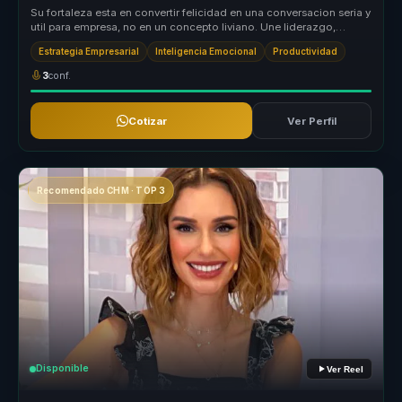
Su fortaleza esta en convertir felicidad en una conversacion seria y
util para empresa, no en un concepto liviano. Une liderazgo,
bienest...
Estrategia Empresarial
Inteligencia Emocional
Productividad
3
conf.
Cotizar
Ver Perfil
Recomendado CHM · TOP 3
Disponible
Ver Reel