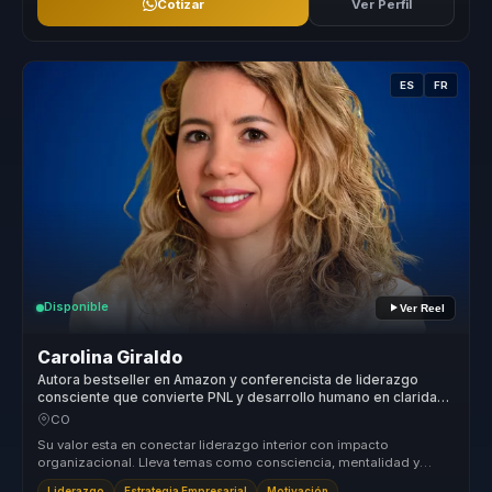
Cotizar
Ver Perfil
ES
FR
Disponible
Ver Reel
Carolina Giraldo
Autora bestseller en Amazon y conferencista de liderazgo
consciente que convierte PNL y desarrollo humano en claridad
para lideres y equipos.
CO
Su valor esta en conectar liderazgo interior con impacto
organizacional. Lleva temas como consciencia, mentalidad y
autoliderazgo a una c...
Liderazgo
Estrategia Empresarial
Motivación