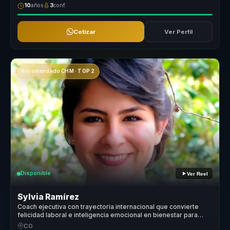
10
años
3
conf.
Cotizar
Ver Perfil
Recomendado CHM · TOP 2
Disponible
Ver Reel
Sylvia Ramírez
Coach ejecutiva con trayectoria internacional que convierte
felicidad laboral e inteligencia emocional en bienestar para
lideres.
CO