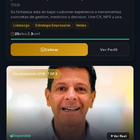
CO
Su fortaleza esta en bajar customer experience a herramientas
concretas de gestion, medicion y decision. Une CX, NPS y una
mirada de nego...
Liderazgo
Estrategia Empresarial
Ventas
25
años
3
conf.
Cotizar
Ver Perfil
Recomendado CHM · TOP 3
Disponible
Ver Reel