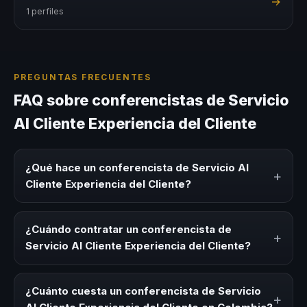
→
1 perfiles
PREGUNTAS FRECUENTES
FAQ sobre conferencistas de Servicio
Al Cliente Experiencia del Cliente
¿Qué hace un conferencista de Servicio Al
+
Cliente Experiencia del Cliente?
Un conferencista de Servicio Al Cliente Experiencia del
Cliente es un experto que comparte conocimiento,
¿Cuándo contratar un conferencista de
+
estrategias y experiencias sobre este tema en eventos
Servicio Al Cliente Experiencia del Cliente?
corporativos, convenciones y seminarios. Su objetivo es
generar reflexión, inspiración y herramientas aplicables
Es ideal contratar un conferencista de Servicio Al Cliente
para la audiencia.
Experiencia del Cliente para kick-offs, convenciones
¿Cuánto cuesta un conferencista de Servicio
+
anuales, programas de desarrollo, eventos de integración