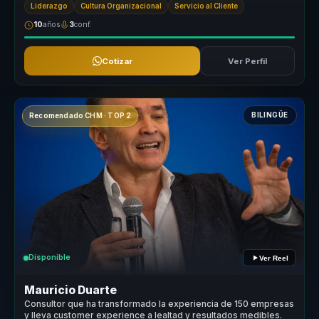
Liderazgo
Cultura Organizacional
Servicio al Cliente
10
años
3
conf.
Cotizar
Ver Perfil
BILINGÜE
Recomendado CHM · TOP 2
Disponible
Ver Reel
Mauricio Duarte
Consultor que ha transformado la experiencia de 150 empresas
y lleva customer experience a lealtad y resultados medibles.