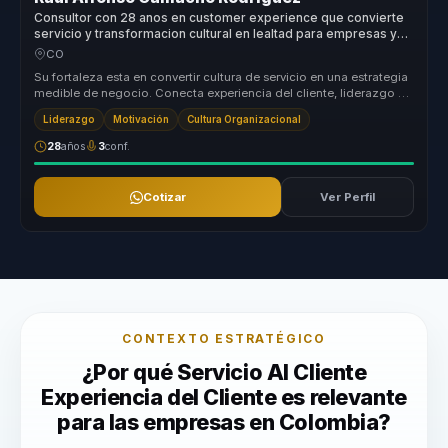
Consultor con 28 anos en customer experience que convierte
servicio y transformacion cultural en lealtad para empresas y
equipos.
CO
Su fortaleza esta en convertir cultura de servicio en una estrategia
medible de negocio. Conecta experiencia del cliente, liderazgo y
cli...
Liderazgo
Motivación
Cultura Organizacional
28
años
3
conf.
Cotizar
Ver Perfil
CONTEXTO ESTRATÉGICO
¿Por qué Servicio Al Cliente
Experiencia del Cliente es relevante
para las empresas en Colombia?