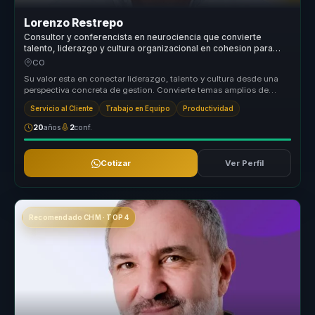
Lorenzo Restrepo
Consultor y conferencista en neurociencia que convierte
talento, liderazgo y cultura organizacional en cohesion para
equipos.
CO
Su valor esta en conectar liderazgo, talento y cultura desde una
perspectiva concreta de gestion. Convierte temas amplios de
alineacion y...
Servicio al Cliente
Trabajo en Equipo
Productividad
20
años
2
conf.
Cotizar
Ver Perfil
Recomendado CHM · TOP 4