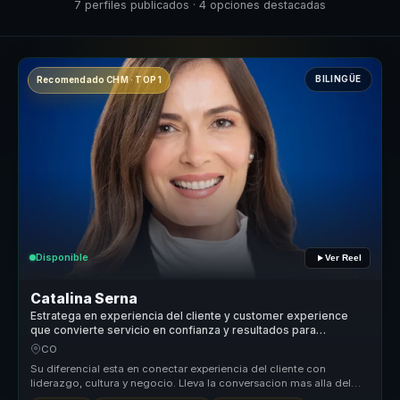
7 perfiles publicados · 4 opciones destacadas
BILINGÜE
Recomendado CHM · TOP 1
Disponible
Ver Reel
Catalina Serna
Estratega en experiencia del cliente y customer experience
que convierte servicio en confianza y resultados para
empresas.
CO
Su diferencial esta en conectar experiencia del cliente con
liderazgo, cultura y negocio. Lleva la conversacion mas alla del
servicio tra...