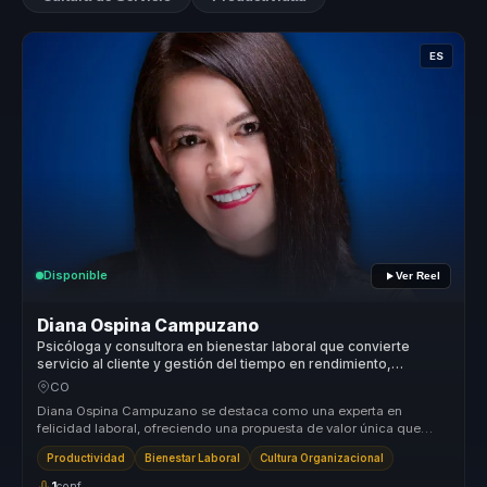
ES
Disponible
Ver Reel
Diana Ospina Campuzano
Psicóloga y consultora en bienestar laboral que convierte
servicio al cliente y gestión del tiempo en rendimiento,
equilibrio y cultura para equipos.
CO
Diana Ospina Campuzano se destaca como una experta en
felicidad laboral, ofreciendo una propuesta de valor única que
transforma culturas ...
Productividad
Bienestar Laboral
Cultura Organizacional
1
conf.