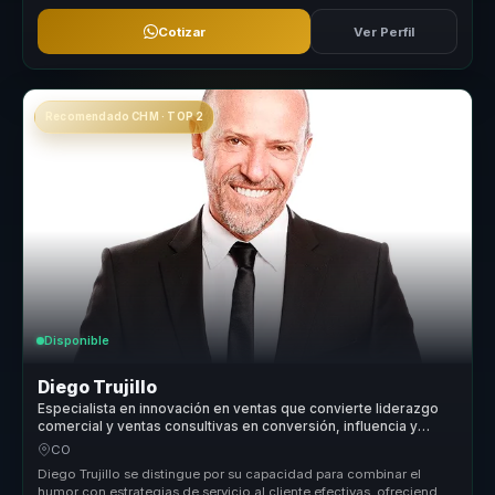
Cotizar
Ver Perfil
Recomendado CHM · TOP 2
Disponible
Diego Trujillo
Especialista en innovación en ventas que convierte liderazgo
comercial y ventas consultivas en conversión, influencia y
confianza para equipos.
CO
Diego Trujillo se distingue por su capacidad para combinar el
humor con estrategias de servicio al cliente efectivas, ofreciendo