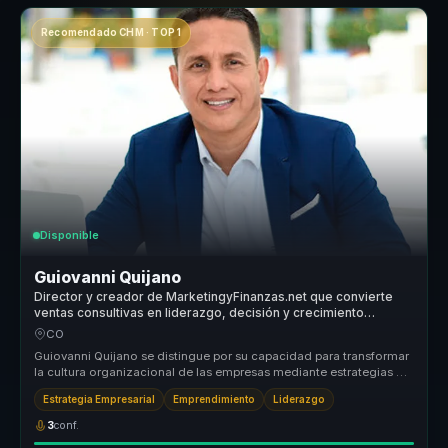
Recomendado CHM · TOP 1
Disponible
Guiovanni Quijano
Director y creador de MarketingyFinanzas.net que convierte
ventas consultivas en liderazgo, decisión y crecimiento
comercial para equipos.
CO
Guiovanni Quijano se distingue por su capacidad para transformar
la cultura organizacional de las empresas mediante estrategias de
market...
Estrategia Empresarial
Emprendimiento
Liderazgo
3
conf.