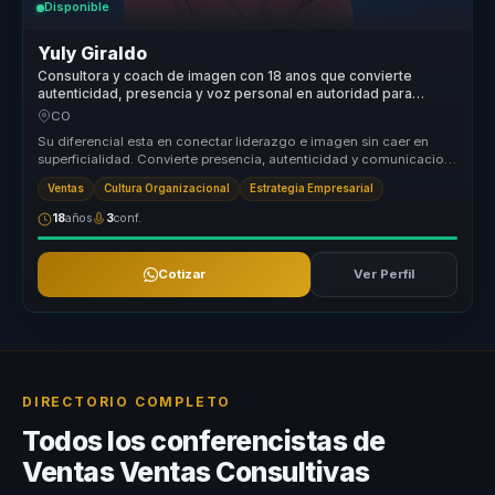
Disponible
Yuly Giraldo
Consultora y coach de imagen con 18 anos que convierte
autenticidad, presencia y voz personal en autoridad para
lideres.
CO
Su diferencial esta en conectar liderazgo e imagen sin caer en
superficialidad. Convierte presencia, autenticidad y comunicacion
no verba...
Ventas
Cultura Organizacional
Estrategia Empresarial
18
años
3
conf.
Cotizar
Ver Perfil
DIRECTORIO COMPLETO
Todos los conferencistas de
Ventas Ventas Consultivas