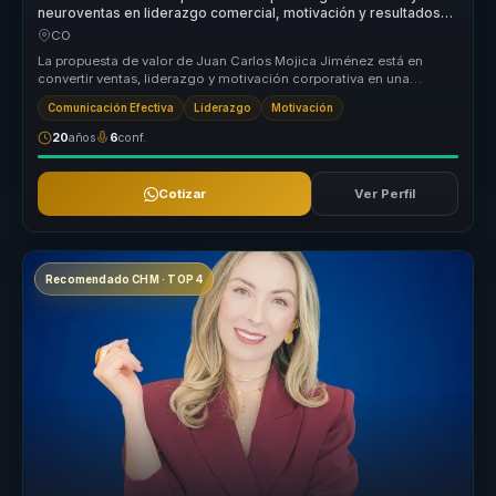
neuroventas en liderazgo comercial, motivación y resultados
para equipos.
CO
La propuesta de valor de Juan Carlos Mojica Jiménez está en
convertir ventas, liderazgo y motivación corporativa en una
experiencia de ap...
Comunicación Efectiva
Liderazgo
Motivación
20
años
6
conf.
Cotizar
Ver Perfil
Recomendado CHM · TOP 4